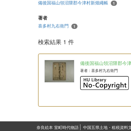
備後国福山領沼隈郡今津村新畑繩帳
1
著者
喜多村九右衛門
1
検索結果 1 件
備後国福山領沼隈郡今
著者
: 喜多村九右衛門
奈良絵本 室町時代物語
中国五県土地・租税資料