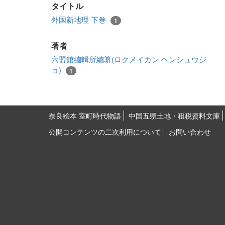
タイトル
外国新地理 下巻
1
著者
六盟館編輯所編纂(ロクメイカン ヘンシュウジ
ョ)
1
奈良絵本 室町時代物語
中国五県土地・租税資料文庫
公開コンテンツの二次利用について
お問い合わせ