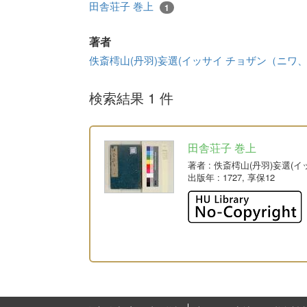
田舎荘子 巻上
1
著者
佚斎樗山(丹羽)妄選(イッサイ チョザン（ニワ
検索結果 1 件
田舎荘子 巻上
著者
: 佚斎樗山(丹羽)妄選
出版年
: 1727, 享保12