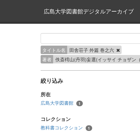
広島大学図書館デジタルアーカイブ
タイトル名
田舎荘子 外篇 巻之六
著者
佚斎樗山(丹羽)妄選(イッサイ チョザン
絞り込み
所在
広島大学図書館
1
コレクション
教科書コレクション
1