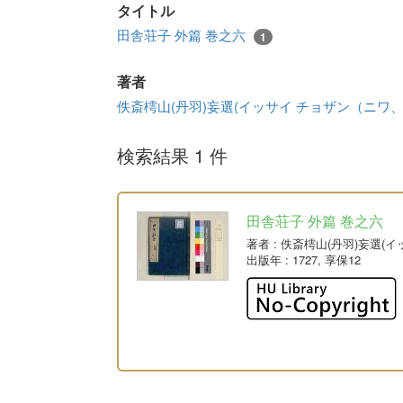
タイトル
田舎荘子 外篇 巻之六
1
著者
佚斎樗山(丹羽)妄選(イッサイ チョザン（ニワ
検索結果 1 件
田舎荘子 外篇 巻之六
著者
: 佚斎樗山(丹羽)妄選
出版年
: 1727, 享保12