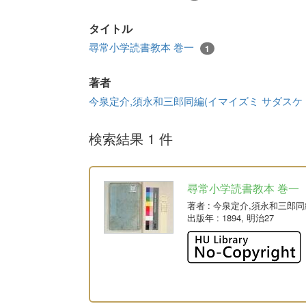
タイトル
尋常小学読書教本 巻一
1
著者
今泉定介,須永和三郎同編(イマイズミ サダスケ
検索結果 1 件
尋常小学読書教本 巻一
著者
: 今泉定介,須永和三郎
出版年
: 1894, 明治27