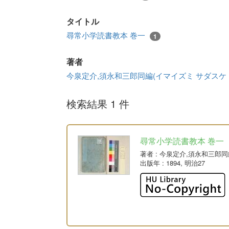
タイトル
尋常小学読書教本 巻一
1
著者
今泉定介,須永和三郎同編(イマイズミ サダスケ
検索結果 1 件
尋常小学読書教本 巻一
著者
: 今泉定介,須永和三郎
出版年
: 1894, 明治27