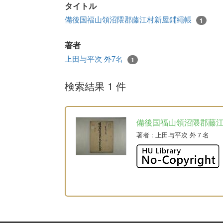
タイトル
備後国福山領沼隈郡藤江村新屋鋪繩帳
1
著者
上田与平次 外7名
1
検索結果 1 件
備後国福山領沼隈郡藤
著者
: 上田与平次 外７名