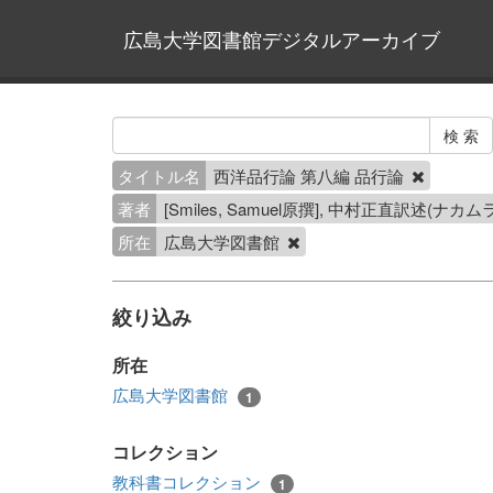
広島大学図書館デジタルアーカイブ
タイトル名
西洋品行論 第八編 品行論
著者
[Smiles, Samuel原撰], 中村正直訳述(ナカ
所在
広島大学図書館
絞り込み
所在
広島大学図書館
1
コレクション
教科書コレクション
1