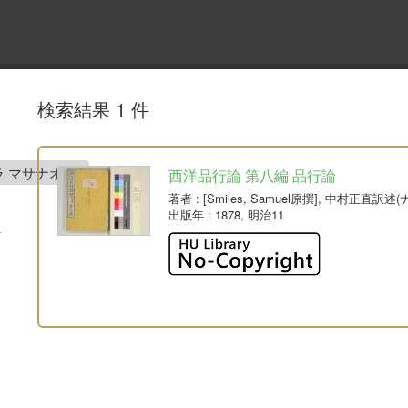
検索結果 1 件
ムラ マサナオ)
西洋品行論 第八編 品行論
著者
: [Smiles, Samuel原撰], 中村正直
出版年
: 1878, 明治11