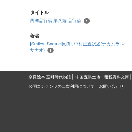
タイトル
西洋品行論 第八編 品行論
1
著者
[Smiles, Samuel原撰], 中村正直訳述(ナカムラ マ
サナオ)
1
奈良絵本 室町時代物語
中国五県土地・租税資料文庫
公開コンテンツの二次利用について
お問い合わせ