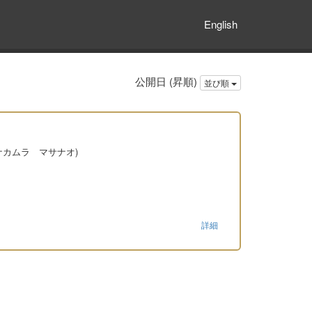
English
公開日 (昇順)
並び順
訳述(ナカムラ マサナオ)
詳細