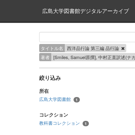
広島大学図書館デジタルアーカイブ
タイトル名
西洋品行論 第三編 品行論
著者
[Smiles, Samuel原撰], 中村正直訳述
絞り込み
所在
広島大学図書館
1
コレクション
教科書コレクション
1