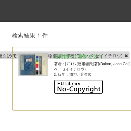
検索結果 1 件
all), 藻寄隆次訳(モヨリ リュウジ), 物部誠一郎校(モノノベ セイイチロウ)
達爾頓氏生理書 巻之六
著者
: [ﾀﾞﾙﾄﾝ(達爾頓氏)著](Dalton, Jo
ベ セイイチロウ)
出版年
: 1877, 明治10