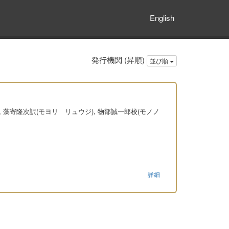
English
発行機関 (昇順)
並び順
hn Call), 藻寄隆次訳(モヨリ リュウジ), 物部誠一郎校(モノノ
詳細