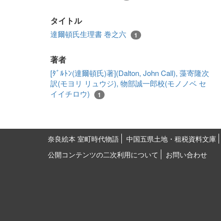
タイトル
達爾頓氏生理書 巻之六
1
著者
[ﾀﾞﾙﾄﾝ(達爾頓氏)著](Dalton, John Call), 藻寄隆次
訳(モヨリ リュウジ), 物部誠一郎校(モノノベ セ
イイチロウ)
1
奈良絵本 室町時代物語
中国五県土地・租税資料文庫
公開コンテンツの二次利用について
お問い合わせ