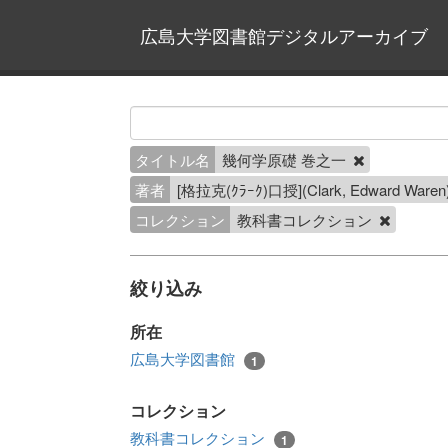
広島大学図書館デジタルアーカイブ
タイトル名
幾何学原礎 巻之一
著者
[格拉克(ｸﾗｰｸ)口授](Clark, Edwar
コレクション
教科書コレクション
絞り込み
所在
広島大学図書館
1
コレクション
教科書コレクション
1