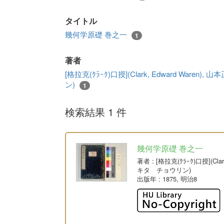
タイトル
幾何学原礎 巻之一
1
著者
[格拉克(ｸﾗｰｸ)口授](Clark, Edward Wa
ン)
1
検索結果 1 件
幾何学原礎 巻之一
著者
: [格拉克(ｸﾗｰｸ)口授](
キタ チョウリン)
出版年
: 1875, 明治8