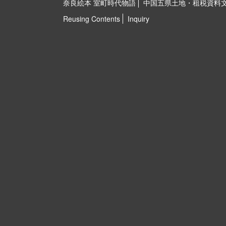
奈良絵本 室町時代物語
中国五県土地・租税資料
Reusing Contents
Inquiry