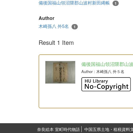
備後国福山領沼隈郡山波村新田縄帳
1
Author
木崎孫八 外5名
1
Result 1 Item
備後国福山領沼隈郡山
Author
: 木崎孫八 外５名
奈良絵本 室町時代物語
中国五県土地・租税資料