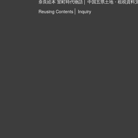
奈良絵本 室町時代物語
中国五県土地・租税資料
Reusing Contents
Inquiry