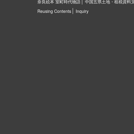
奈良絵本 室町時代物語
中国五県土地・租税資料
Reusing Contents
Inquiry