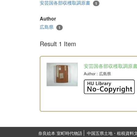
安芸国各部収穫取調原書
1
Author
広島県
1
Result 1 Item
安芸国各部収穫取調原
Author
: 広島県
奈良絵本 室町時代物語
中国五県土地・租税資料