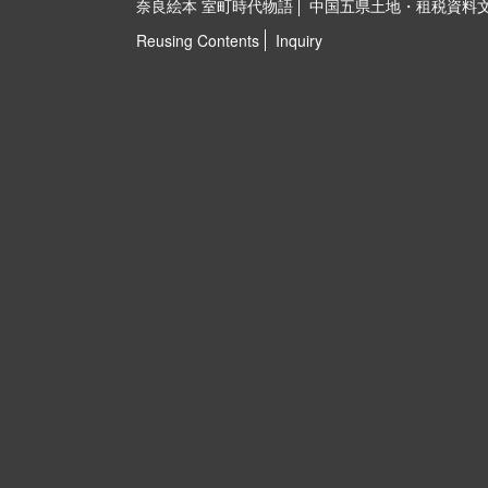
奈良絵本 室町時代物語
中国五県土地・租税資料
Reusing Contents
Inquiry