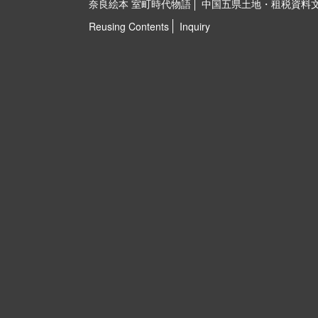
奈良絵本 室町時代物語
中国五県土地・租税資料
Reusing Contents
Inquiry