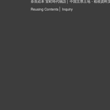
奈良絵本 室町時代物語
中国五県土地・租税資料
Reusing Contents
Inquiry