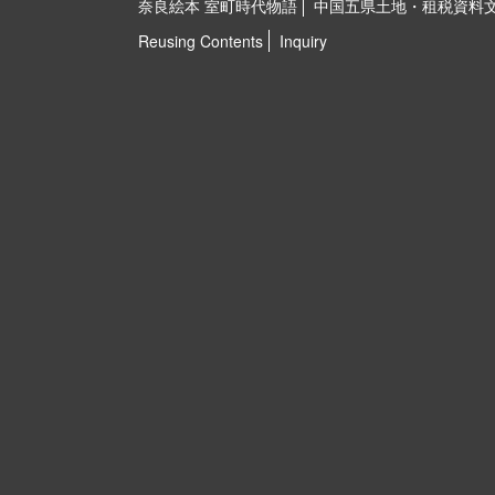
奈良絵本 室町時代物語
中国五県土地・租税資料
Reusing Contents
Inquiry