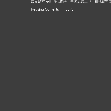
奈良絵本 室町時代物語
中国五県土地・租税資料
Reusing Contents
Inquiry