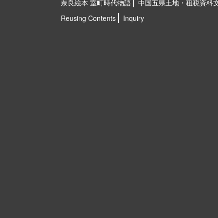
奈良絵本 室町時代物語
中国五県土地・租税資料
Reusing Contents
Inquiry