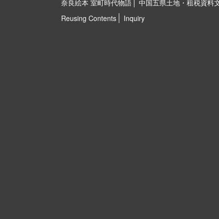
奈良絵本 室町時代物語
中国五県土地・租税資料
Reusing Contents
Inquiry