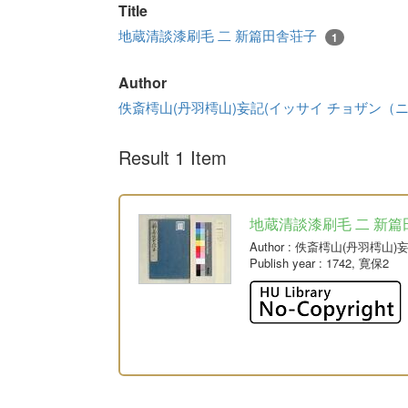
Title
地蔵清談漆刷毛 二 新篇田舎荘子
1
Author
佚斎樗山(丹羽樗山)妄記(イッサイ チョザン（
Result 1 Item
地蔵清談漆刷毛 二 新篇
Author
: 佚斎樗山(丹羽樗山
Publish year
: 1742, 寛保2