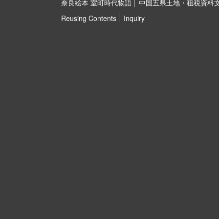
奈良絵本 室町時代物語
中国五県土地・租税資料
Reusing Contents
Inquiry