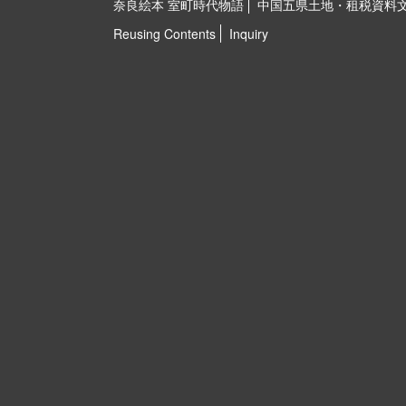
奈良絵本 室町時代物語
中国五県土地・租税資料
Reusing Contents
Inquiry