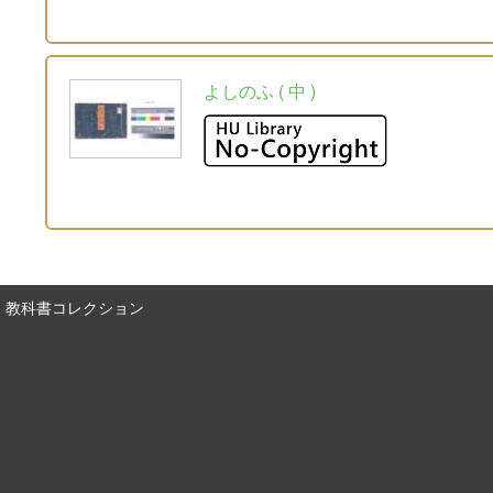
よしのふ ( 中 )
教科書コレクション