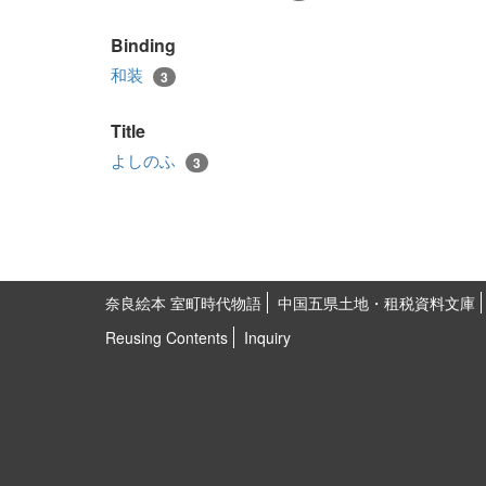
Binding
和装
3
Title
よしのふ
3
奈良絵本 室町時代物語
中国五県土地・租税資料文庫
Reusing Contents
Inquiry