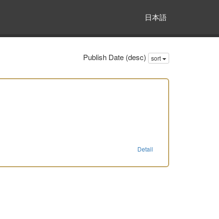
日本語
Publish Date (desc)
sort
Detail