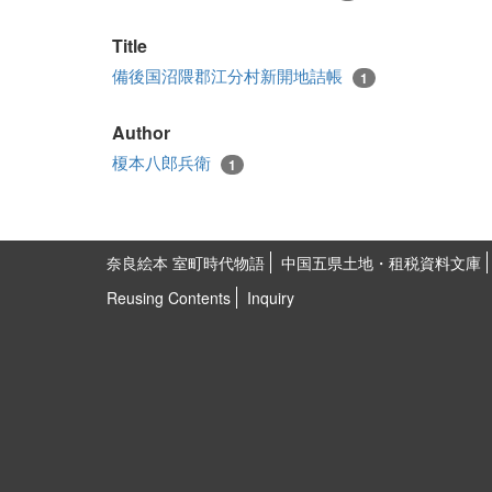
Title
備後国沼隈郡江分村新開地詰帳
1
Author
榎本八郎兵衛
1
奈良絵本 室町時代物語
中国五県土地・租税資料文庫
Reusing Contents
Inquiry