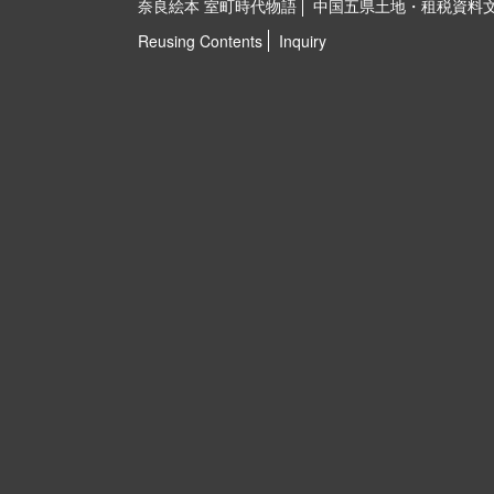
奈良絵本 室町時代物語
中国五県土地・租税資料
Reusing Contents
Inquiry