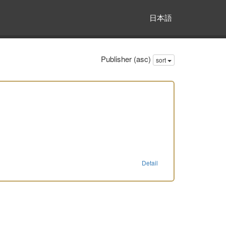
日本語
Publisher (asc)
sort
Detail