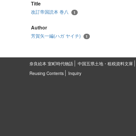
Title
改訂帝国読本 巻八
1
Author
芳賀矢一編(ハガ ヤイチ)
1
奈良絵本 室町時代物語
中国五県土地・租税資料文庫
Reusing Contents
Inquiry