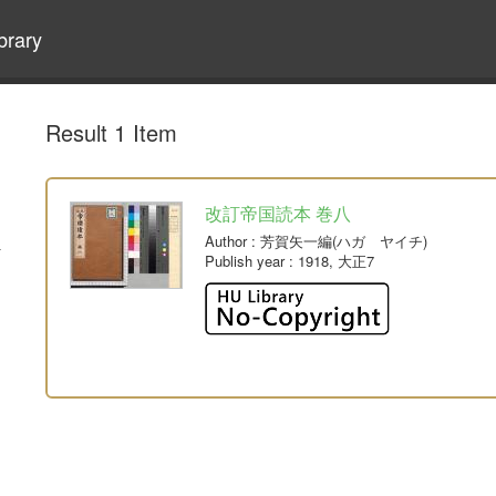
brary
Result 1 Item
改訂帝国読本 巻八
Author
: 芳賀矢一編(ハガ ヤイチ)
Publish year
: 1918, 大正7