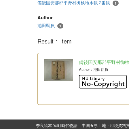
備後国安那郡平野村御検地水帳 2番帳
1
Author
池田靱負
1
Result 1 Item
備後国安那郡平野村御
Author
: 池田靱負
奈良絵本 室町時代物語
中国五県土地・租税資料