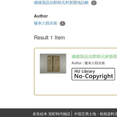
備後国品治郡助元村新開地詰帳
1
Author
榎本八郎兵衛
1
Result 1 Item
備後国品治郡助元村新
Author
: 榎本八郎兵衛
奈良絵本 室町時代物語
中国五県土地・租税資料