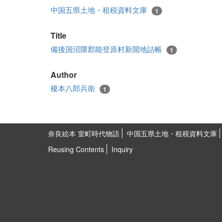
中国五県土地・租税資料文庫
1
Title
備後国沼隈郡能登原村新開地詰帳
1
Author
榎本八郎兵衛
1
奈良絵本 室町時代物語
中国五県土地・租税資料文庫
Reusing Contents
Inquiry