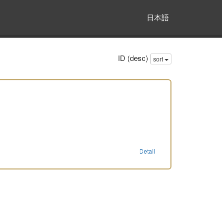
日本語
ID (desc)
sort
Detail