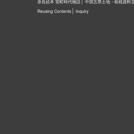
奈良絵本 室町時代物語
中国五県土地・租税資料
Reusing Contents
Inquiry