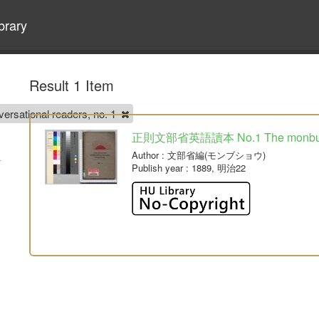
brary
Result 1 Item
tional readers, no. 1
正則文部省英語讀本 No.1 The monbusho c
Author
: 文部省編(モンブショウ)
Publish year
: 1889, 明治22