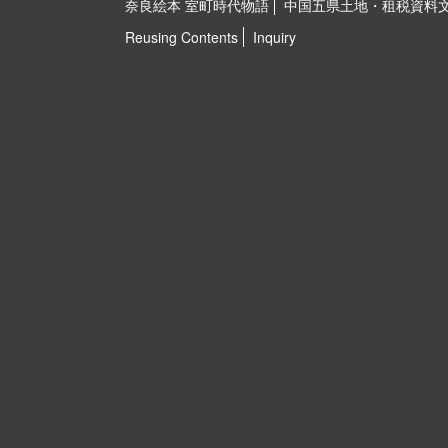
奈良絵本 室町時代物語
中国五県土地・租税資料
Reusing Contents
Inquiry