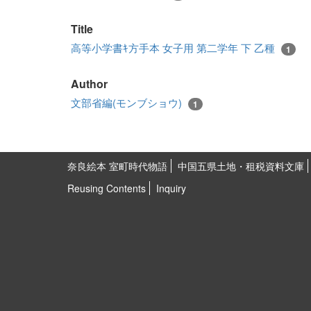
Title
高等小学書ｷ方手本 女子用 第二学年 下 乙種
1
Author
文部省編(モンブショウ)
1
奈良絵本 室町時代物語
中国五県土地・租税資料文庫
Reusing Contents
Inquiry