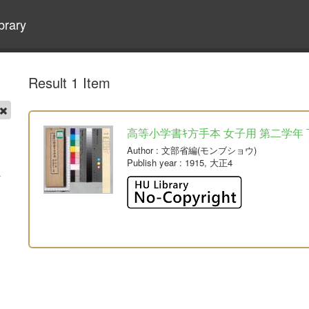
brary
Result 1 Item
高等小学書ｷ方手本 女子用 第二学年 
Author
: 文部省編(モンブショウ)
Publish year
: 1915, 大正4