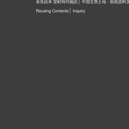
奈良絵本 室町時代物語
中国五県土地・租税資料
Reusing Contents
Inquiry