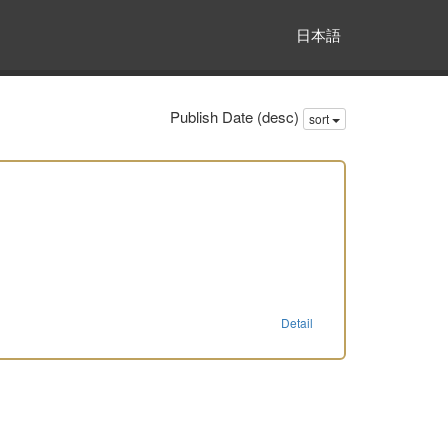
日本語
Publish Date (desc)
sort
Detail