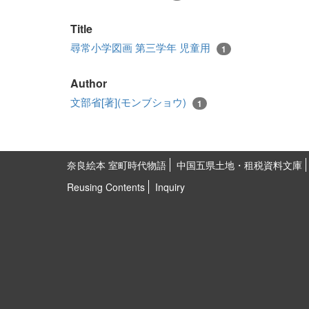
Title
尋常小学図画 第三学年 児童用
1
Author
文部省[著](モンブショウ)
1
奈良絵本 室町時代物語
中国五県土地・租税資料文庫
Reusing Contents
Inquiry