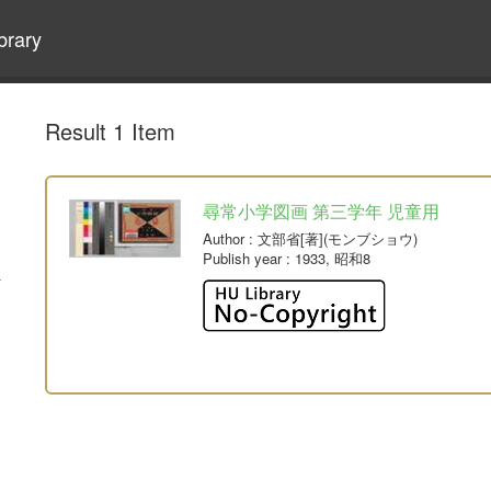
brary
Result 1 Item
尋常小学図画 第三学年 児童用
Author
: 文部省[著](モンブショウ)
Publish year
: 1933, 昭和8