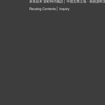
奈良絵本 室町時代物語
中国五県土地・租税資料
Reusing Contents
Inquiry