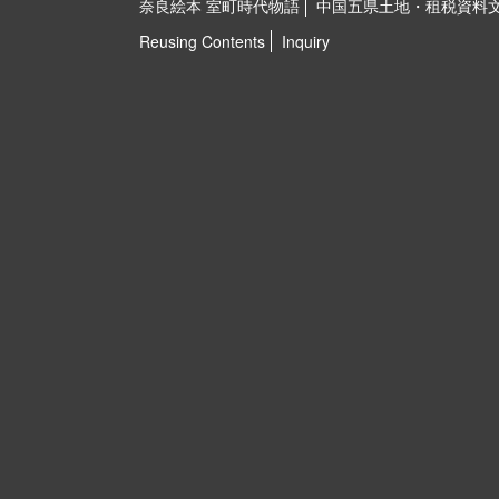
奈良絵本 室町時代物語
中国五県土地・租税資料
Reusing Contents
Inquiry