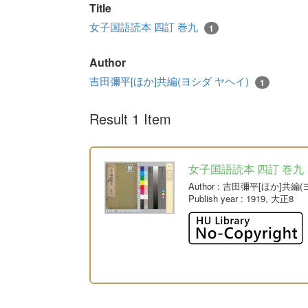
Title
女子国語読本 四訂 巻九
1
Author
吉田彌平[ほか]共編(ヨシダ ヤヘイ)
1
Result 1 Item
女子国語読本 四訂 巻九
Author
: 吉田彌平[ほか]共編
Publish year
: 1919, 大正8