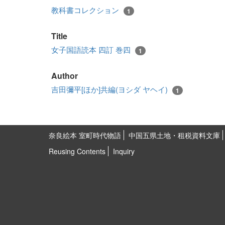
教科書コレクション
1
Title
女子国語読本 四訂 巻四
1
Author
吉田彌平[ほか]共編(ヨシダ ヤヘイ)
1
奈良絵本 室町時代物語
中国五県土地・租税資料文庫
Reusing Contents
Inquiry