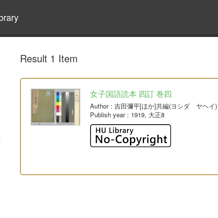
brary
Result 1 Item
女子国語読本 四訂 巻四
Author
: 吉田彌平[ほか]共編(ヨシダ ヤヘイ)
Publish year
: 1919, 大正8