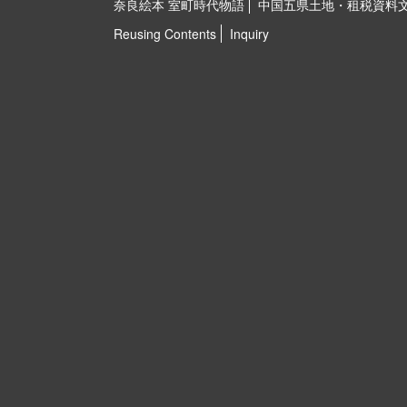
奈良絵本 室町時代物語
中国五県土地・租税資料
Reusing Contents
Inquiry