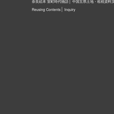
奈良絵本 室町時代物語
中国五県土地・租税資料
Reusing Contents
Inquiry