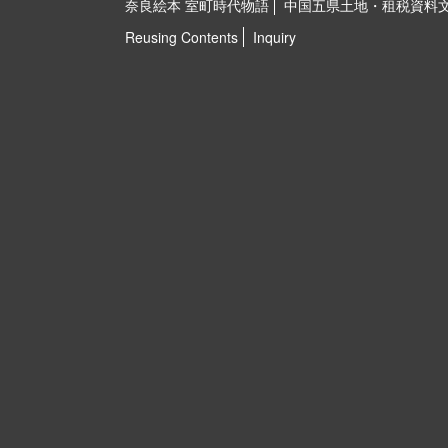
奈良絵本 室町時代物語
中国五県土地・租税資料
Reusing Contents
Inquiry