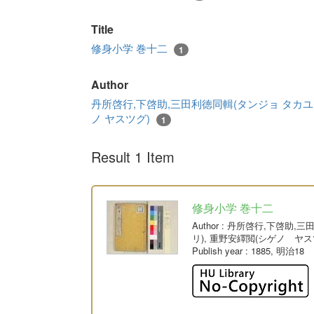
Title
修身小学 巻十二
1
Author
丹所啓行,下啓助,三田利徳同輯(タンジョ タカユ
ノ ヤスツグ)
1
Result 1 Item
修身小学 巻十二
Author
: 丹所啓行,下啓助,
リ), 重野安繹閲(シゲノ ヤス
Publish year
: 1885, 明治18